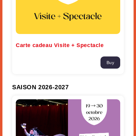
Carte cadeau Visite + Spectacle
Buy
SAISON 2026-2027
Visite + Spectacle "News, au galop vers les nouvelles"