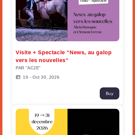
Visite + Spectacle "News, au galop 
vers les nouvelles"
PAR "AC2E"
19
-
Oct 30, 2026
Buy
Grand spectacle "Rhapsodie"