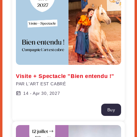
Visite + Spectacle "Bien entendu !"
PAR L'ART EST CABRÉ
14
-
Apr 30, 2027
Buy
Visite + Spectacle "Bohème"