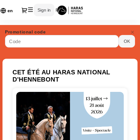
Dialog
Sign in
Register
en
Sellor
Promotional code
Muséographie
OK
-
Online
ticket
sales
CET ÉTÉ AU HARAS NATIONAL
D'HENNEBONT
Visite + Spectacle "Les 4 éléments"