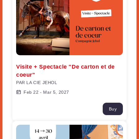
Visite + Spectacle "De carton et de 
coeur"
PAR LA CIE JEHOL
Feb 22
-
Mar 5, 2027
Buy
Visite + Spectacle "Bien entendu !"