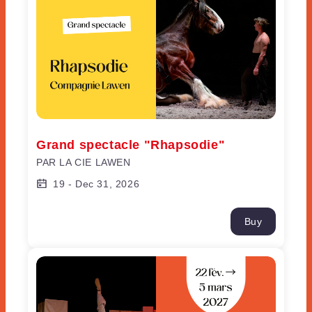
Grand spectacle "Rhapsodie"
PAR LA CIE LAWEN
19
-
Dec 31, 2026
Buy
Visite + Spectacle "De carton et de coeur"